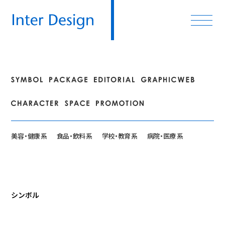
美
容・
健康 系
食
品・
飲料 系
学
校・
教育 系
病
院・
医療 系
シンボル