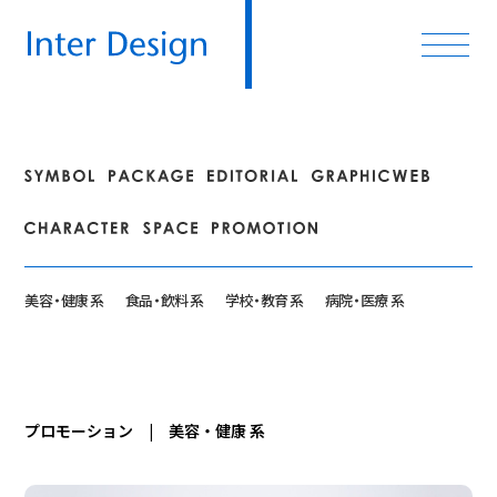
美
容・
健康 系
食
品・
飲料 系
学
校・
教育 系
病
院・
医療 系
プロモーション | 美容・健康 系