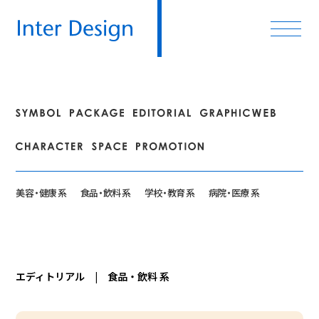
美
容・
健康 系
食
品・
飲料 系
学
校・
教育 系
病
院・
医療 系
エディトリアル | 食品・飲料 系