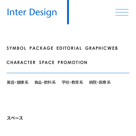
美
容・
健康 系
食
品・
飲料 系
学
校・
教育 系
病
院・
医療 系
スペース