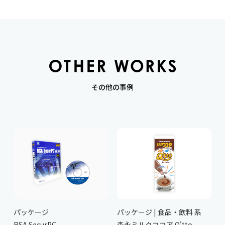
その他の事例
パッケージ
パッケージ | 食品・飲料 系
RSA SecurPC
森永ミルクココア Q'tto