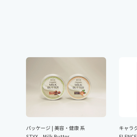
パッケージ | 美容・健康 系
キャラク
STYX Milk Butter
ELENCE