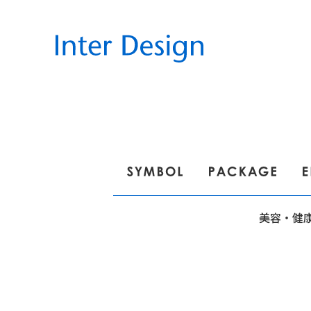
美
容・
健康