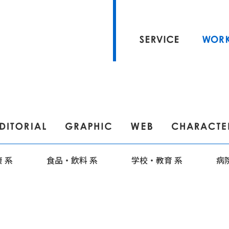
 系
食
品・
飲料 系
学
校・
教育 系
病