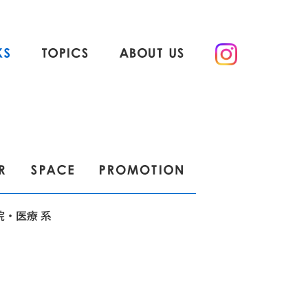
院・
医療 系